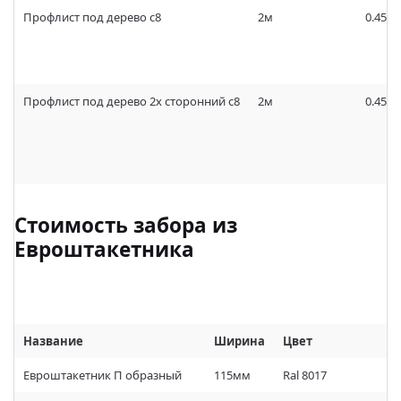
Профлист под дерево c8
2м
0.45м
Профлист под дерево 2х сторонний c8
2м
0.45м
Стоимость забора из
Евроштакетника
Название
Ширина
Цвет
Евроштакетник П образный
115мм
Ral 8017