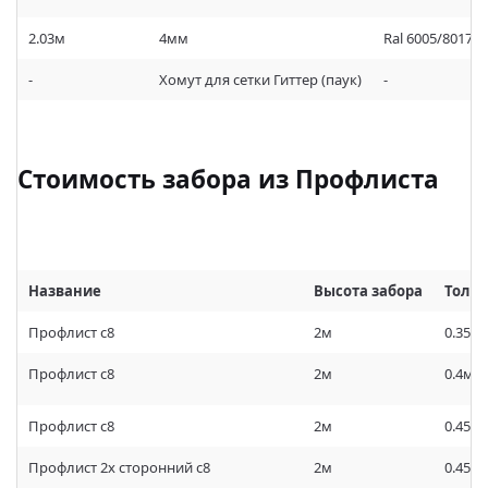
2.03м
4мм
Ral 6005/8017/
-
Хомут для сетки Гиттер (паук)
-
Стоимость забора из Профлиста
Название
Высота забора
Толщ
Профлист c8
2м
0.35м
Профлист c8
2м
0.4мм
Профлист c8
2м
0.45м
Профлист 2х сторонний c8
2м
0.45м