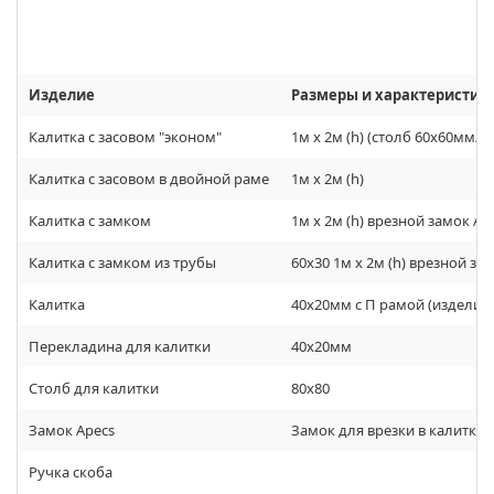
Изделие
Размеры и характеристик
Калитка с засовом "эконом"
1м х 2м (h) (столб 60х60мм/
Калитка с засовом в двойной раме
1м х 2м (h)
Калитка с замком
1м х 2м (h) врезной замок Ap
Калитка с замком из трубы
60х30 1м х 2м (h) врезной за
Калитка
40х20мм с П рамой (изделие)
Перекладина для калитки
40х20мм
Столб для калитки
80х80
Замок Apecs
Замок для врезки в калитку 
Ручка скоба